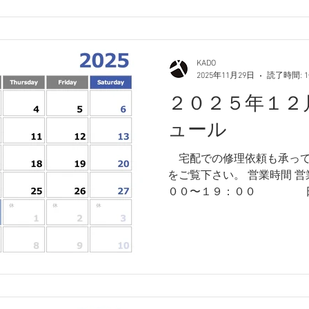
KADO
2025年11月29日
読了時間: 
２０２５年１２
ュール
​ 宅配での修理依頼も承っ
をご覧下さい。 営業時間 
００〜１９：００ 日曜・祝日 １０：００〜１
８：００ 店休日 月曜日・
２月２９日より、１月５日
営業日カレンダー 以上、何