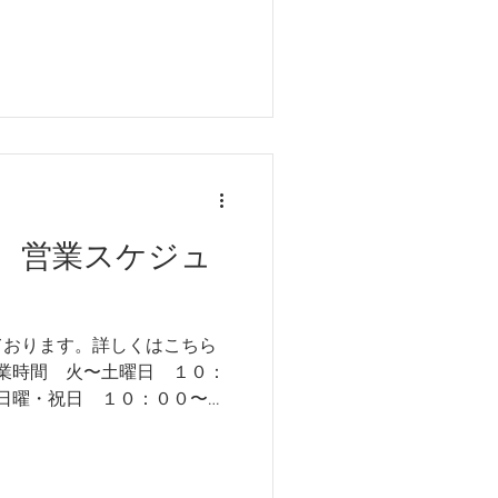
他不定休 ８月１日(土)〜５
。 営業日カレンダー 以上、
す。
 営業スケジュ
ております。詳しくはこちら
営業時間 火〜土曜日 １０：
他不定休 営業日カレンダー
致します。