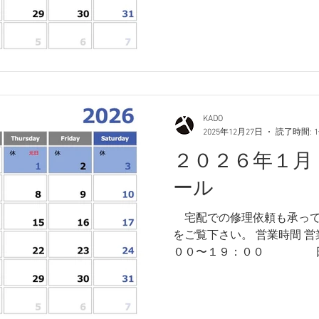
８：００ 店休日 月曜日・
以上、何卒よろしくお願い
KADO
2025年12月27日
読了時間: 
２０２６年１月
ール
​ 宅配での修理依頼も承っ
をご覧下さい。 営業時間 
００〜１９：００ 日曜・祝日 １０：００〜１
８：００ 店休日 月曜日・
まで連休となります。 営業
しくお願い致します。