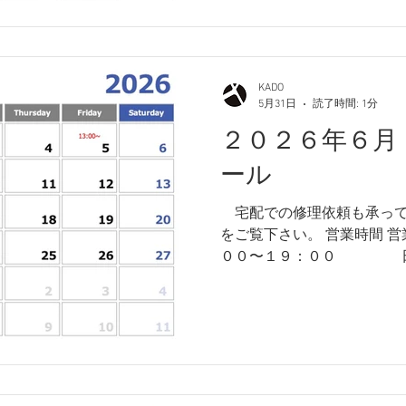
KADO
5月31日
読了時間: 1分
２０２６年６月
ール
​ 宅配での修理依頼も承っ
をご覧下さい。 営業時間 
００〜１９：００ 日曜・祝日 １０：００〜１
８：００ 店休日 月曜日・
り１３：００オープンとさせ
ダー 以上、何卒よろしくお