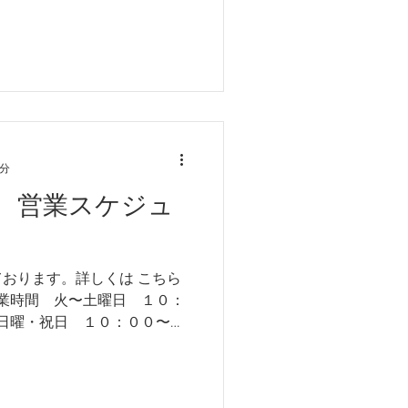
他不定休 営業日カレンダー
致します。
1分
 営業スケジュ
ております。詳しくは こちら
営業時間 火〜土曜日 １０：
他不定休 ＊年始は１月５日
日カレンダー 以上、何卒よろ