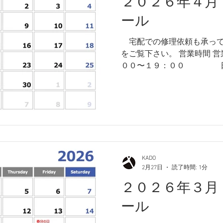
２０２６年４月
ール
​ 宅配での修理依頼も承っ
をご覧下さい。 営業時間 
００〜１９：００ 日曜・祝日 １０：００〜１
８：００ 店休日 月曜日・
以上、何卒よろしくお願い
KADO
2月27日
読了時間: 1分
２０２６年３月
ール