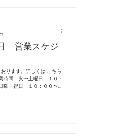
1分
月 営業スケジ
ております。詳しくは こちら
営業時間 火〜土曜日 １０：
他不定休 ＊年末年始のは１
まで連休を予定しています。
卒よろしくお願い致します。