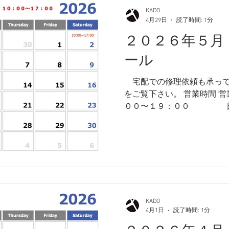
KADO
4月29日
読了時間: 1分
２０２６年５月
ール
​ 宅配での修理依頼も承っ
をご覧下さい。 営業時間 
００〜１９：００ 日曜・祝日 １０：００〜１
８：００ 店休日 月曜日・
ーク２日(土)・３日(日)・６
て頂きます。 営業日カレン
い致します。
KADO
4月1日
読了時間: 1分