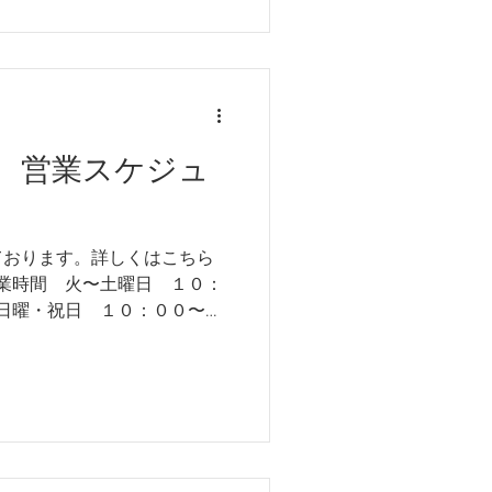
 営業スケジュ
ております。詳しくはこちら
営業時間 火〜土曜日 １０：
他不定休 ※５日は都合によ
て頂きます。 営業日カレン
願い致します。