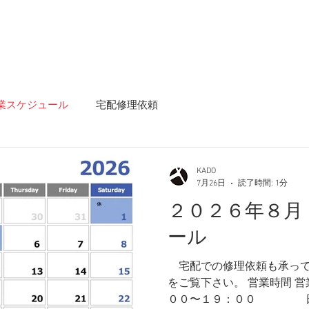
t
Repair Menu
Instagram
Rental Space
On
業スケジュール
宅配修理依頼
KADO
7月26日
読了時間: 1分
２０２６年８月
ール
​ 宅配での修理依頼も承っ
をご覧下さい。 営業時間 
００〜１９：００ 日曜・祝日 １０：００〜１