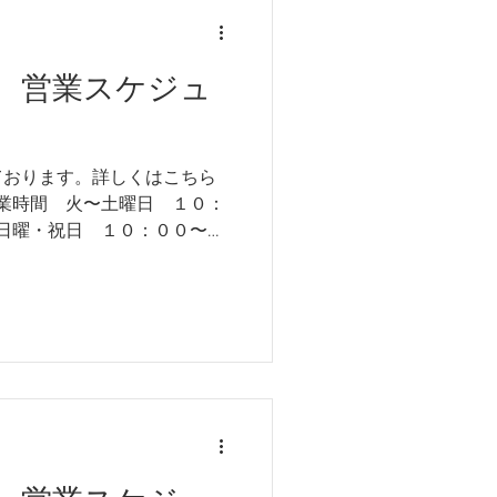
 営業スケジュ
ております。詳しくはこちら
営業時間 火〜土曜日 １０：
他不定休 ※ゴールデンウィ
日(水)は１７：００閉店とさせ
ダー 以上、何卒よろしくお願