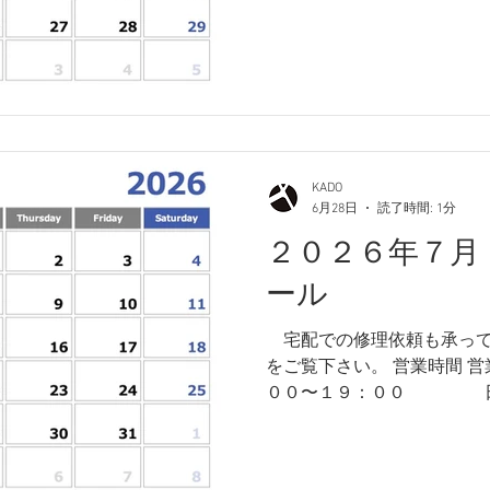
８：００ 店休日 月曜日・
日(水)は夏季休暇を頂きます
何卒よろしくお願い致しま
KADO
6月28日
読了時間: 1分
２０２６年７月
ール
​ 宅配での修理依頼も承っ
をご覧下さい。 営業時間 
００〜１９：００ 日曜・祝日 １０：００〜１
８：００ 店休日 月曜日・
以上、何卒よろしくお願い