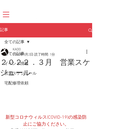
記事
全ての記事
KADO
全ての記事
2022年3月2日
読了時間: 1分
２０２２．３月 営業スケ
イベント情報
ジュール
営業スケジュール
宅配修理依頼
新型コロナウィルス(COVID-19)の感染防
止にご協力ください。