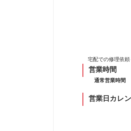
​　宅配での修理依
営業時間
通常営業時間　
営業日カレ