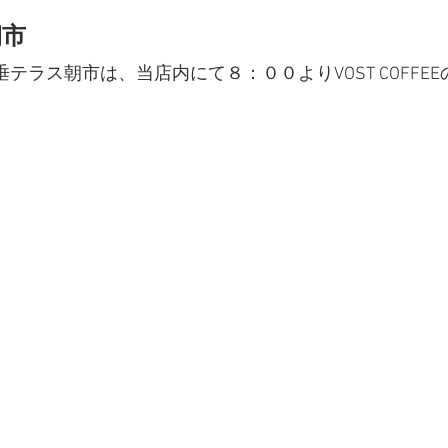
朝市
垂テラス朝市は、当店内にて８：００よりVOST COFFE