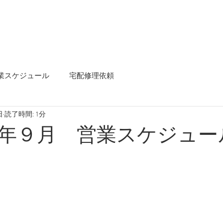
t
Repair Menu
Instagram
Rental Space
On
業スケジュール
宅配修理依頼
日
読了時間: 1分
年９月 営業スケジュー