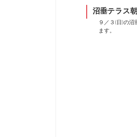
沼垂テラス
９／３(日)の沼
ます。