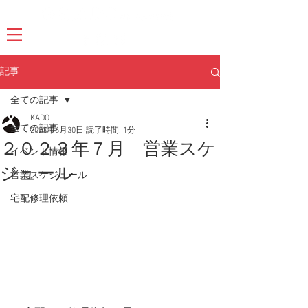
記事
全ての記事
KADO
全ての記事
2023年6月30日
読了時間: 1分
２０２３年７月 営業スケ
イベント情報
ジュール
営業スケジュール
宅配修理依頼